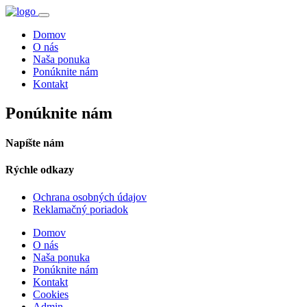
Domov
O nás
Naša ponuka
Ponúknite nám
Kontakt
Ponúknite nám
Napíšte nám
Rýchle odkazy
Ochrana osobných údajov
Reklamačný poriadok
Domov
O nás
Naša ponuka
Ponúknite nám
Kontakt
Cookies
Admin