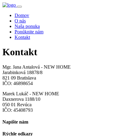
Domov
O nás
Naša ponuka
Ponúknite nám
Kontakt
Kontakt
Mgr. Jana Antalová - NEW HOME
Jarabinková 18878/8
821 09 Bratislava
IČO: 46898654
Marek Lukáč - NEW HOME
Daxnerova 1188/10
050 01 Revúca
IČO: 45408793
Napíšte nám
Rýchle odkazy